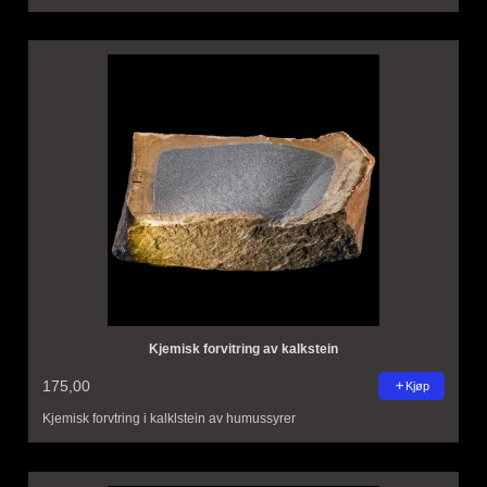
Kjemisk forvitring av kalkstein
175,00
Kjøp
Kjemisk forvtring i kalklstein av humussyrer