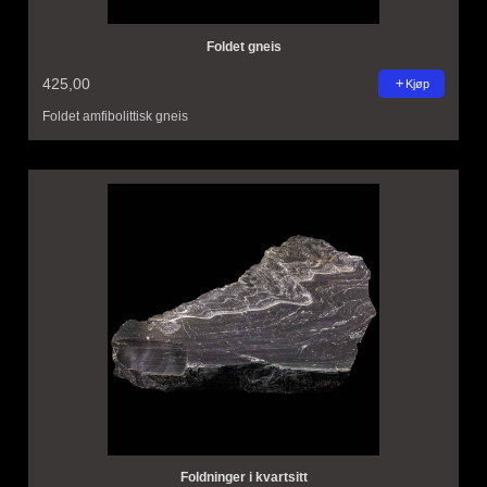
Foldet gneis
425,00
Kjøp
Foldet amfibolittisk gneis
Foldninger i kvartsitt