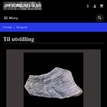
Gå
til
innholdet
Meny
Forside
Bergarter
Til utstilling