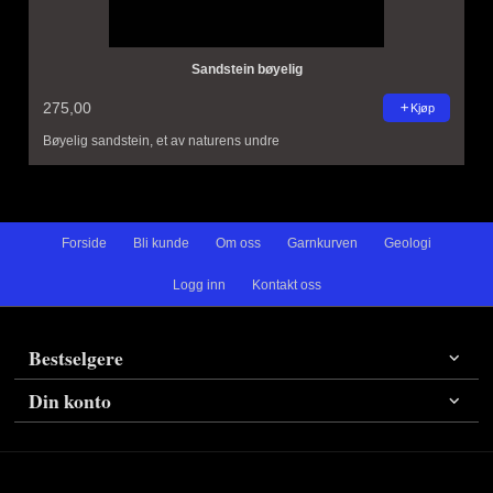
Sandstein bøyelig
275,00
Kjøp
Bøyelig sandstein, et av naturens undre
Forside
Bli kunde
Om oss
Garnkurven
Geologi
Logg inn
Kontakt oss
Bestselgere
Din konto