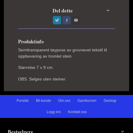
Del dette
Produktinfo
Semitransparent tøypose av grovvevet tekstil til
oppbevaring av tromlet stein.
Størrelse 7 x 9 cm.
OBS. Selges uten steiner.
Forside
Bli kunde
Om oss
Garnkurven
Geologi
Logg inn
Kontakt oss
Bestselgere