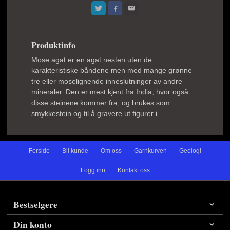
Produktinfo
Mose agat er en agat nesten uten de
karakteristiske båndene men med mange grønne
tre eller moselignende inneslutninger av andre
mineraler. Den er mest kjent fra India, hvor også
disse steinene kommer fra, og brukes som
smykkestein og til å gravere ut figurer i.
Forside
Bli kunde
Om oss
Garnkurven
Geologi
Logg inn
Kontakt oss
Bestselgere
Din konto