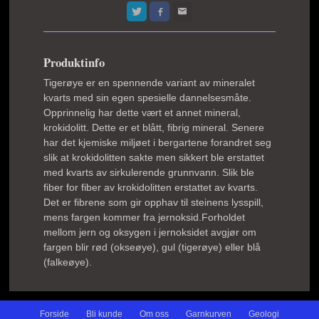
Produktinfo
Tigerøye er en spennende variant av mineralet
kvarts med sin egen spesielle dannelsesmåte.
Opprinnelig har dette vært et annet mineral,
krokidolitt. Dette er et blått, fibrig mineral. Senere
har det kjemiske miljøet i bergartene forandret seg
slik at krokidolitten sakte men sikkert ble erstattet
med kvarts av sirkulerende grunnvann. Slik ble
fiber for fiber av krokidolitten erstattet av kvarts.
Det er fibrene som gir opphav til steinens lysspill,
mens fargen kommer fra jernoksid.
Forholdet
mellom jern og oksygen i jernoksidet avgjør om
fargen blir rød (okseøye), gul (tigerøye) eller blå
(falkeøye).
Forside
Bli kunde
Om oss
Garnkurven
Geologi