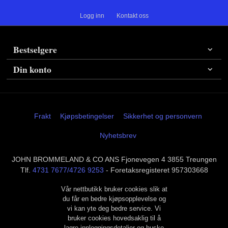
Logg inn
Kontakt oss
Bestselgere
Din konto
Frakt
Kjøpsbetingelser
Sikkerhet og personvern
Nyhetsbrev
JOHN BROMMELAND & CO ANS Fjonevegen 4 3855 Treungen
Tlf.
4731 7677/4726 9253
- Foretaksregisteret 957303668
Vår nettbutikk bruker cookies slik at
du får en bedre kjøpsopplevelse og
vi kan yte deg bedre service. Vi
bruker cookies hovedsaklig til å
lagre innloggingsdetaljer og huske