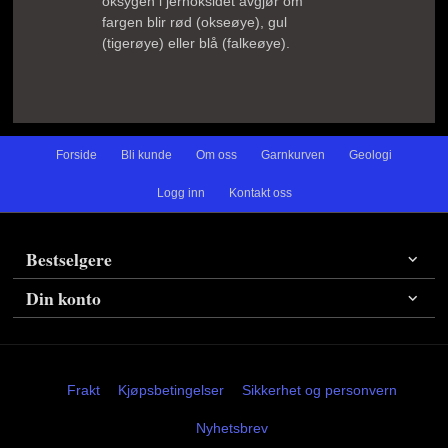
oksygen i jernoksidet avgjør om
fargen blir rød (okseøye), gul
(tigerøye) eller blå (falkeøye).
Forside
Bli kunde
Om oss
Garnkurven
Geologi
Logg inn
Kontakt oss
Bestselgere
Din konto
Frakt
Kjøpsbetingelser
Sikkerhet og personvern
Nyhetsbrev