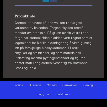
Produktinfo
Carneol er navnet på den vakkert rødfargete
varianten av kalsedon. Fargen skyldes ørsmå
mender av jernoksid. På grunn av sin vakre røde
farge har carneol siden oldtiden vært regnet som et
legemiddel for å stille blødninger og å virke gunstig
inn på forskjellige blodsykdommer. Til bruk i
smykker og steinkjeder, og som materiale til
utskjæring av små pyntegjenstander og figurer,
henter man i dag carneol vesentlig fra Botswana,
Brasil og India.
Forside
Bli kunde
Om oss
Garnkurven
Geologi
Logg inn
Kontakt oss