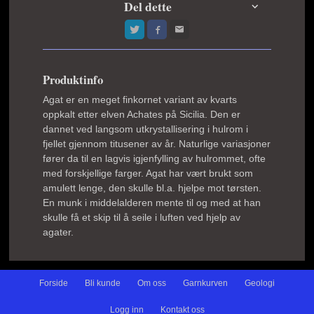
Del dette
Produktinfo
Agat er en meget finkornet variant av kvarts
oppkalt etter elven Achates på Sicilia. Den er
dannet ved langsom utkrystallisering i hulrom i
fjellet gjennom titusener av år. Naturlige variasjoner
fører da til en lagvis igjenfylling av hulrommet, ofte
med forskjellige farger. Agat har vært brukt som
amulett lenge, den skulle bl.a. hjelpe mot tørsten.
En munk i middelalderen mente til og med at han
skulle få et skip til å seile i luften ved hjelp av
agater.
Forside
Bli kunde
Om oss
Garnkurven
Geologi
Logg inn
Kontakt oss