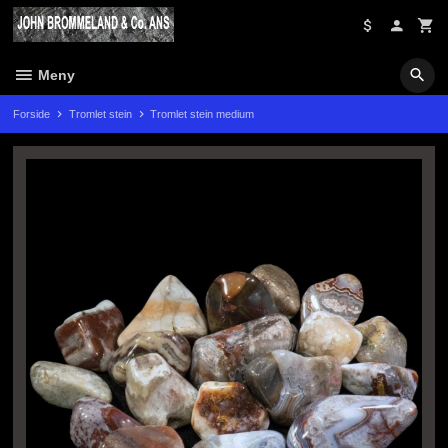
Gå
til
innholdet
Meny
Forside
Tromlet stein
Tromlet stein medium