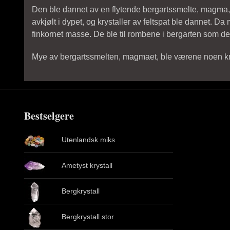
Den ble dannet av en flytende bergartssmelte, magma, 
avkjølt i dypet, og krystaller av feltspat ble dannet. Da
finkornet masse. De ble til rombene i bergarten som den
Mye av bergartssmelten, magmaet, ble værene noen km un
Bestselgere
Utenlandsk miks
Ametyst krystall
Bergkrystall
Bergkrystall stor