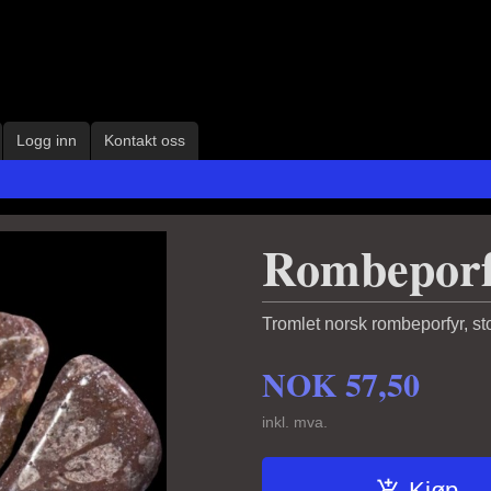
Logg inn
Kontakt oss
Rombeporf
Tromlet norsk rombeporfyr, sto
NOK
57,50
inkl. mva.
Kjøp