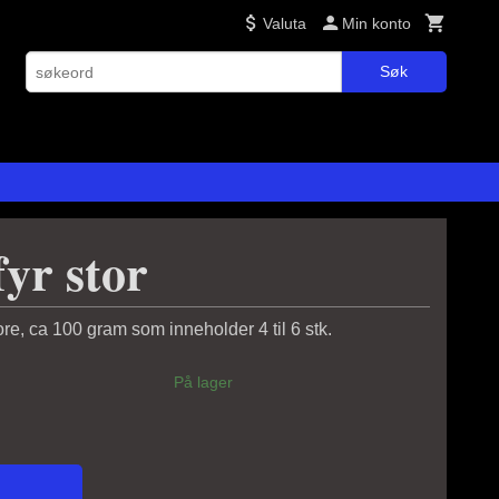
Valuta
Min konto
Søk
yr stor
re, ca 100 gram som inneholder 4 til 6 stk.
På lager