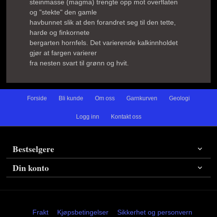
steinmasse (magma) trengte opp mot overflaten
og "stekte" den gamle
havbunnet slik at den forandret seg til den tette,
harde og finkornete
bergarten hornfels. Det varierende kalkinnholdet
gjør at fargen varierer
fra nesten svart til grønn og hvit.
Forside
Bli kunde
Om oss
Garnkurven
Geologi
Logg inn
Kontakt oss
Bestselgere
Din konto
Frakt
Kjøpsbetingelser
Sikkerhet og personvern