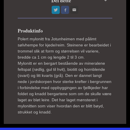
Del dette
Produktinfo
Polert mylonitt fra Jotunheimen med pålimt
sølvhempe for kjede/reim. Steinene er bearbeidet i
trommel slik at form og størrelsen vil variere,
bredde ca 1 cm og lengde 2 til 3 cm.
Mylonitt er en bergart bestående av mineralene
feltspat (rødlig, gul til hvit), biotitt og hornblende
(svart) og litt kvarts (grå). Den er dannet langt
nede i jordskorpen hvor sterke krefter i bergrunnen
i forbindelse med oppbyggingen av fjellkjeder har
foldet og knadd bergartene som om de skulle være
laget av bløt leire. Det har laget mønsteret i
mylonitten som viser hvordan den er blitt bøyd,
strukket og knadd.