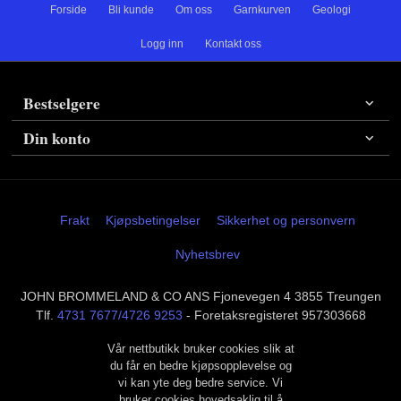
Forside
Bli kunde
Om oss
Garnkurven
Geologi
Logg inn
Kontakt oss
Bestselgere
Din konto
Frakt
Kjøpsbetingelser
Sikkerhet og personvern
Nyhetsbrev
JOHN BROMMELAND & CO ANS Fjonevegen 4 3855 Treungen
Tlf.
4731 7677/4726 9253
- Foretaksregisteret 957303668
Vår nettbutikk bruker cookies slik at
du får en bedre kjøpsopplevelse og
vi kan yte deg bedre service. Vi
bruker cookies hovedsaklig til å