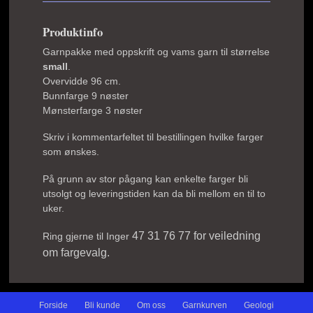
Produktinfo
Garnpakke med oppskrift og vams garn til størrelse
small
.
Overvidde 96 cm.
Bunnfarge 9 nøster
Mønsterfarge 3 nøster
Skriv i kommentarfeltet til bestillingen hvilke farger
som ønskes.
På grunn av stor pågang kan enkelte farger bli
utsolgt og leveringstiden kan da bli mellom en til to
uker.
47 31 76 77 for veiledning
Ring gjerne til Inger
om fargevalg.
Forside
Bli kunde
Om oss
Garnkurven
Geologi