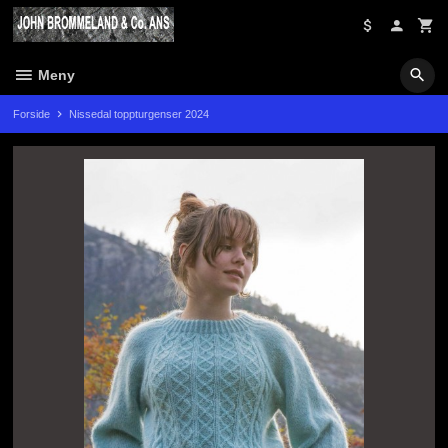
Gå
til
innholdet
Meny
Forside
Nissedal toppturgenser 2024