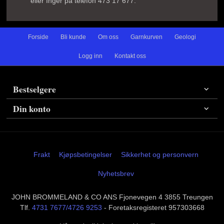
eller Inger på telefon 473 17 677.
Forside
Bli kunde
Om oss
Garnkurven
Geologi
Logg inn
Kontakt oss
Bestselgere
Din konto
Frakt
Kjøpsbetingelser
Sikkerhet og personvern
Nyhetsbrev
JOHN BROMMELAND & CO ANS Fjonevegen 4 3855 Treungen
Tlf.
4731 7677/4726 9253
- Foretaksregisteret 957303668