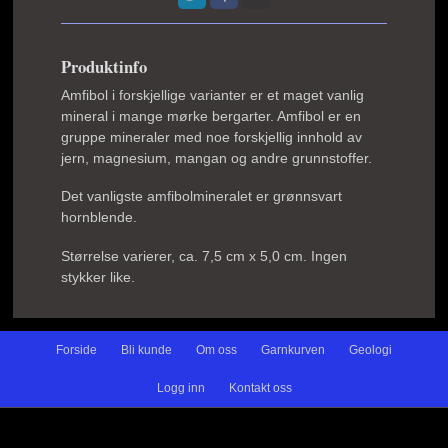
Produktinfo
Amfibol i forskjellige varianter er et maget vanlig
mineral i mange mørke bergarter. Amfibol er en
gruppe mineraler med noe forskjellig innhold av
jern, magnesium, mangan og andre grunnstoffer.
Det vanligste amfibolmineralet er grønnsvart
hornblende.
Størrelse varierer, ca. 7,5 cm x 5,0 cm. Ingen
stykker like.
Forside
Bli kunde
Om oss
Garnkurven
Geologi
Logg inn
Kontakt oss