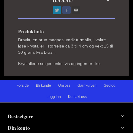
Del dette
Produktinfo
Dravitt, en brun magnesiumrik turmalin, i vakre
løse krystaller i størrelse ca 3 til 4 cm og vekt 15 til
30 gram. Fra Brasil.
Krystallene selges enkeltvis og ingen er like.
Forside
Bli kunde
Om oss
Garnkurven
Geologi
Logg inn
Kontakt oss
Bestselgere
Din konto