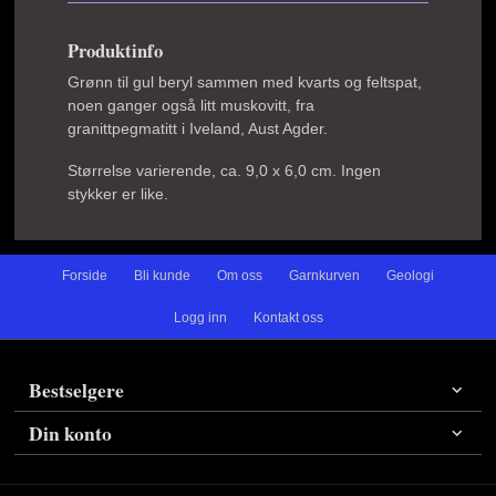
Produktinfo
Grønn til gul beryl sammen med kvarts og feltspat,
noen ganger også litt muskovitt, fra
granittpegmatitt i Iveland, Aust Agder.
Størrelse varierende, ca. 9,0 x 6,0 cm. Ingen
stykker er like.
Forside
Bli kunde
Om oss
Garnkurven
Geologi
Logg inn
Kontakt oss
Bestselgere
Din konto