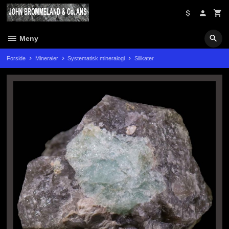
Gå
til
innholdet
Meny
Forside
Mineraler
Systematisk mineralogi
Silikater