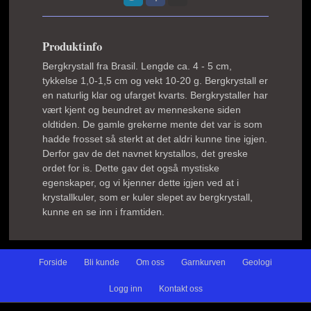
Produktinfo
Bergkrystall fra Brasil. Lengde ca. 4 - 5 cm,
tykkelse 1,0-1,5 cm og vekt 10-20 g. Bergkrystall er
en naturlig klar og ufarget kvarts. Bergkrystaller har
vært kjent og beundret av menneskene siden
oldtiden. De gamle grekerne mente det var is som
hadde frosset så sterkt at det aldri kunne tine igjen.
Derfor gav de det navnet krystallos, det greske
ordet for is. Dette gav det også mystiske
egenskaper, og vi kjenner dette igjen ved at i
krystallkuler, som er kuler slepet av bergkrystall,
kunne en se inn i framtiden.
Forside
Bli kunde
Om oss
Garnkurven
Geologi
Logg inn
Kontakt oss