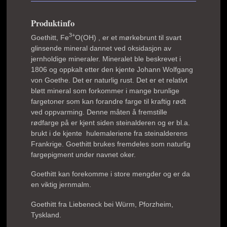
Produktinfo
3+
Goethitt,
Fe
O(OH)
, er et mørkebrunt til svart
glinsende mineral dannet ved oksidasjon av
jernholdige mineraler. Mineralet ble beskrevet i
1806 og oppkalt etter den kjente Johann Wolfgang
von Goethe. Det er naturlig rust. Det er et relativt
bløtt mineral som forkommer i mange brunlige
fargetoner som kan forandre farge til kraftig rødt
ved oppvarming. Denne måten å fremstille
rødfarge på er kjent siden steinalderen og er bl.a.
brukt i de kjente hulemaleriene fra steinalderens
Frankrige. Goethitt brukes fremdeles som naturlig
fargepigment under navnet oker.
Goethitt kan forekomme i store mengder og er da
en viktig jernmalm.
Goethitt fra Liebeneck bei Würm, Pforzheim,
Tyskland.