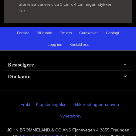
Størrelse varierer, ca 3 cm x 4 cm, ingen stykker
like.
Forside
Bli kunde
Om oss
Garnkurven
Geologi
Logg inn
Kontakt oss
Bestselgere
Din konto
Frakt
Kjøpsbetingelser
Sikkerhet og personvern
Nyhetsbrev
JOHN BROMMELAND & CO ANS Fjonevegen 4 3855 Treungen