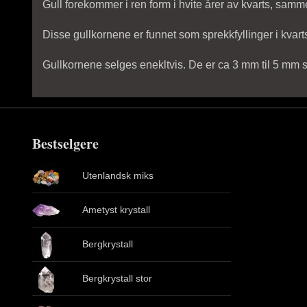
Gull forekommer i ren form i hvite årer av kvarts, sa
Disse gullkornene er funnet som sprekkfyllinger i kvart
Gullkornene selges enekltvis. De er ca 3 mm til 5 mm s
Bestselgere
Utenlandsk miks
Ametyst krystall
Bergkrystall
Bergkrystall stor