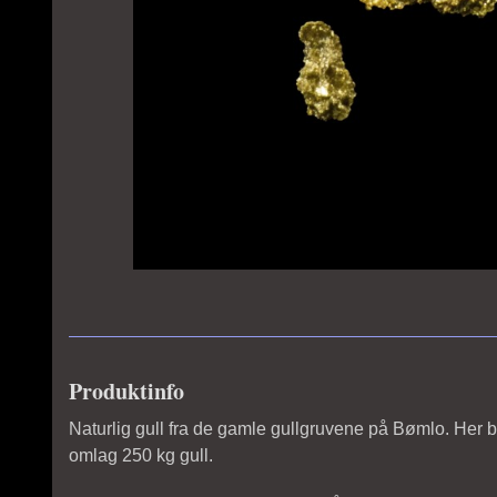
Produktinfo
Naturlig gull fra de gamle gullgruvene på Bømlo. Her ble
omlag 250 kg gull.