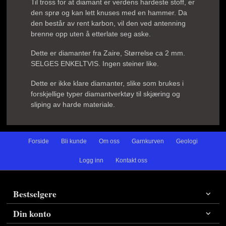
Til tross for at diamant er verdens hardeste stoff, er
den sprø og kan lett knuses med en hammer. Da
den består av rent karbon, vil den ved antenning
brenne opp uten å etterlate seg aske.
Dette er diamanter fra Zaire, Størrelse ca 2 mm.
SELGES ENKELTVIS. Ingen steiner like.
Dette er ikke klare diamanter, slike som brukes i
forskjellige typer diamantverktøy til skjæring og
sliping av harde materiale.
Forside
Bli kunde
Om oss
Garnkurven
Geologi
Logg inn
Kontakt oss
Bestselgere
Din konto