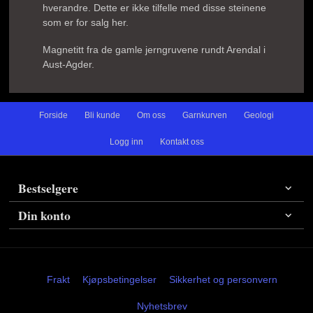
hverandre. Dette er ikke tilfelle med disse steinene
som er for salg her.
Magnetitt fra de gamle jerngruvene rundt Arendal i
Aust-Agder.
Forside
Bli kunde
Om oss
Garnkurven
Geologi
Logg inn
Kontakt oss
Bestselgere
Din konto
Frakt
Kjøpsbetingelser
Sikkerhet og personvern
Nyhetsbrev