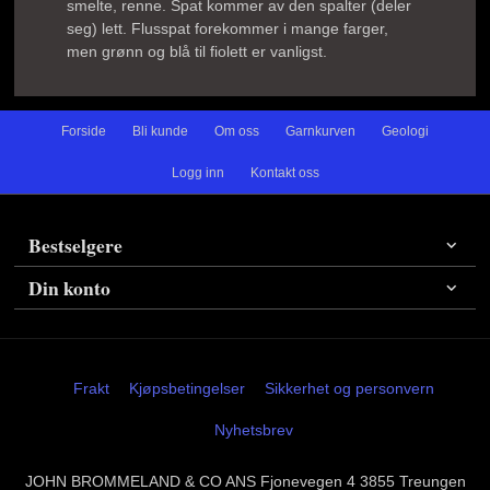
smelte, renne. Spat kommer av den spalter (deler
seg) lett. Flusspat forekommer i mange farger,
men grønn og blå til fiolett er vanligst.
Forside
Bli kunde
Om oss
Garnkurven
Geologi
Logg inn
Kontakt oss
Bestselgere
Din konto
Frakt
Kjøpsbetingelser
Sikkerhet og personvern
Nyhetsbrev
JOHN BROMMELAND & CO ANS Fjonevegen 4 3855 Treungen