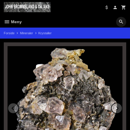
Gå
til
innholdet
Meny
Forside
Mineraler
Krystaller
Prev
Ne