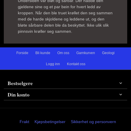
Undersiden var bløt og sårbar. Der hadde den
gjeldene sine og et par bein for hvert ledd av
kroppen. Når den ble truet krøllet den seg sammen
med de harde skjoldene og leddene ut, og den
bløte sårbare delen ble da beskyttet. Ikke ulik slik
pinnsvin krøller seg sammen.
Forside
Bli kunde
Om oss
Garnkurven
Geologi
Logg inn
Kontakt oss
Bestselgere
Din konto
Frakt
Kjøpsbetingelser
Sikkerhet og personvern