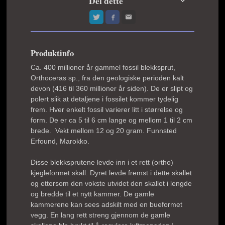
Del dette
Produktinfo
Ca. 400 millioner år gammel fossil blekksprut,
Orthoceras sp., fra den geologiske perioden kalt
devon (416 til 360 millioner år siden). De er slipt og
polert slik at detaljene i fossilet kommer tydelig
frem. Hver enkelt fossil varierer litt i størrelse og
form. De er ca 5 til 6 cm lange og mellom 1 til 2 cm
brede. Vekt mellom 12 og 20 gram. Funnsted
Erfound, Marokko.
Disse blekksprutene levde inn i et rett (ortho)
kjegleformet skall. Dyret levde fremst i dette skallet
og ettersom den vokste utvidet den skallet i lengde
og bredde til et nytt kammer. De gamle
kammerene kan sees adskilt med en bueformet
vegg. En lang rett streng gjennom de gamle