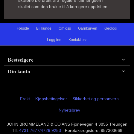
skallene ble brukt til å regulere luftmengden i
skallet som den brukte til å korrigere oppdriften.
Forside
Bli kunde
Om oss
Garnkurven
Geologi
Logg inn
Kontakt oss
Bestselgere
Din konto
Frakt
Kjøpsbetingelser
Sikkerhet og personvern
Nyhetsbrev
JOHN BROMMELAND & CO ANS Fjonevegen 4 3855 Treungen
Tlf.
4731 7677/4726 9253
- Foretaksregisteret 957303668