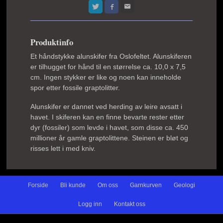
Produktinfo
Et håndstykke alunskifer fra Oslofeltet. Alunskiferen
er tilhugget for hånd til en størrelse ca. 10,0 x 7,5
cm. Ingen stykker er like og noen kan inneholde
spor etter fossile graptolitter.
Alunskifer er dannet ved herding av leire avsatt i
havet. I skiferen kan en finne bevarte rester etter
dyr (fossiler) som levde i havet, som disse ca. 450
millioner år gamle graptolittene. Steinen er bløt og
risses lett i med kniv.
Forside
Bli kunde
Om oss
Garnkurven
Geologi
Logg inn
Kontakt oss