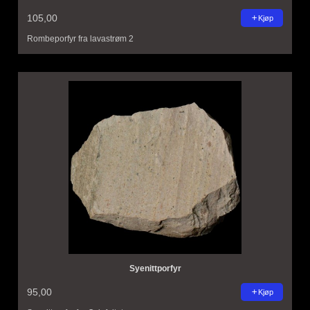
105,00
Kjøp
Rombeporfyr fra lavastrøm 2
Syenittporfyr
95,00
Kjøp