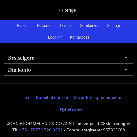
‹ Forrige
Forside
Bli kunde
Om oss
Garnkurven
Geologi
Logg inn
Kontakt oss
Bestselgere
Din konto
Frakt
Kjøpsbetingelser
Sikkerhet og personvern
Nyhetsbrev
JOHN BROMMELAND & CO ANS Fjonevegen 4 3855 Treungen
Tlf.
4731 7677/4726 9253
- Foretaksregisteret 957303668