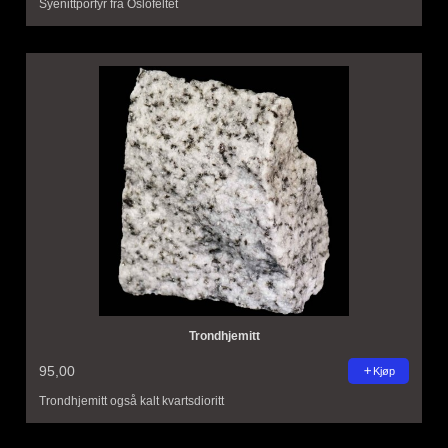
Syenittporfyr fra Oslofeltet
Trondhjemitt
95,00
Kjøp
Trondhjemitt også kalt kvartsdioritt